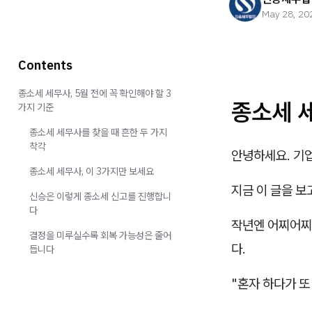
May 28, 20
Contents
종소세 세무사, 5월 전에 꼭 확인해야 할 3
종소세 세
가지 기준
종소세 세무사를 찾을 때 흔한 두 가지
착각
안녕하세요. 기
종소세 세무사, 이 3가지만 보세요
지금 이 글을 보
신승은 이렇게 종소세 신고를 진행합니
다
작년엔 어찌어찌
결정을 미루실수록 회복 가능성은 줄어
다.
듭니다
"혼자 하다가 또