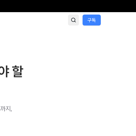
구독
야 할
까지,