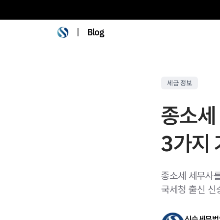
|
Blog
세금 정보
종소세 
3가지
종소세 세무사를
국세청 출신 신
신승세무법